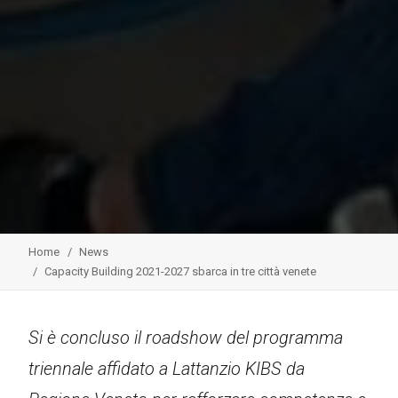
Home
News
Capacity Building 2021-2027 sbarca in tre città venete
Si è concluso il roadshow del programma
triennale affidato a Lattanzio KIBS da