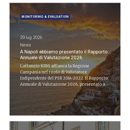
MONITORING & EVALUATION
29 lug 2026
News
A Napoli abbiamo presentato il Rapporto
Annuale di Valutazione 2026
Lattanzio KIBS affianca la Regione
Campania nel ruolo di Valutatore
Indipendente del PSR 2014-2022. Il Rapporto
Annuale di Valutazione 2026, presentato a
Napoli la settimana scorsa, in occasione
dell'incontro "Dal RAV 2026 verso il
rapporto Ex-Post", è stato un momento di
confronto sulla valutazione Ex-Post e sulla
prossima programmazione 2028-2034