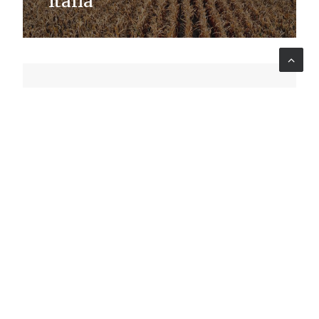
Italia
IDA - International Development
Association
Valutare la soddisfazione degli utenti
dei servizi G2B digitali in Lesotho
MONITORING & EVALUATION