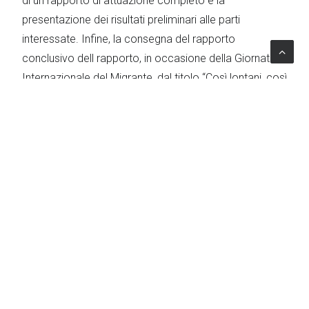
di un rapporto di attuazione completo e la
presentazione dei risultati preliminari alle parti
interessate. Infine, la consegna del rapporto
conclusivo dell rapporto, in occasione della Giornata
Internazionale del Migrante, dal titolo “Così lontani, così
vicini. Gli atteggiamenti di adolescenti e giovani nei
confronti dei loro pari con background migratorio in
Italia”.
L’impatto del progetto
La carenza di dati approfonditi sugli aspetti che
coinvolgono questa specifica fascia di target
rappresenta un ostacolo significativo. L’intervento di
Lattanzio KIBS contribuisce a colmare le lacune su
come razza, status migratorio, genere, orientamento
sessuale e disabilità sono percepiti dai giovani che