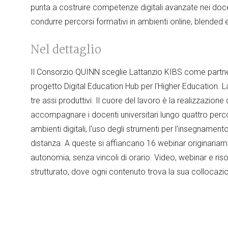
punta a costruire competenze digitali avanzate nei docent
condurre percorsi formativi in ambienti online, blended 
Nel dettaglio
Il Consorzio QUINN sceglie Lattanzio KIBS come partner
progetto Digital Education Hub per l'Higher Education. L
tre assi produttivi. Il cuore del lavoro è la realizzazion
accompagnare i docenti universitari lungo quattro perco
ambienti digitali, l'uso degli strumenti per l'insegnament
distanza. A queste si affiancano 16 webinar originariament
autonomia, senza vincoli di orario. Video, webinar e ri
strutturato, dove ogni contenuto trova la sua collocazi
qualsiasi ateneo italiano.
L’impatto del progetto