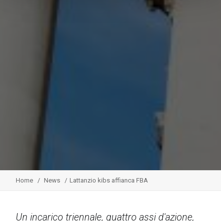
Home
News
Lattanzio kibs affianca FBA
Un incarico triennale, quattro assi d'azione,