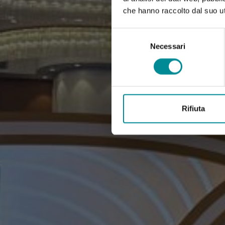
che hanno raccolto dal suo uti
Selezione
del
Necessari
consenso
Rifiuta