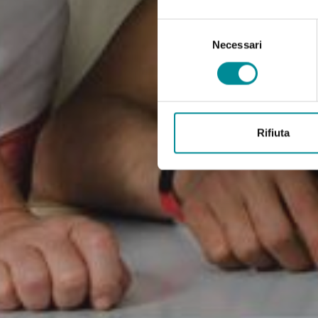
Selezione
del
Necessari
consenso
Rifiuta