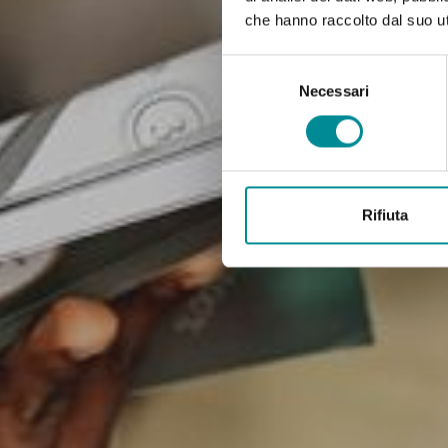
che hanno raccolto dal suo uti
Selezione
del
Necessari
consenso
Rifiuta