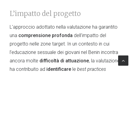
L’impatto del progetto
L'approccio adottato nella valutazione ha garantito
una
comprensione profonda
dell'impatto del
progetto nelle zone target. In un contesto in cui
l’educazione sessuale dei giovani nel Benin incontra
ancora molte
difficoltà di attuazione
, la valutazione
ha contribuito ad
identificare
le
best practices
dell’iniziativa e a
formulare raccomandazioni
per
migliorare e rafforzare la
diffusione dell'educazione
alla salute sessuale e riproduttiva
tra la popolazione
giovane.
TOPICS
Monitoring & Evaluation
|
Africa occidentale
|
Human Rights
|
Children Rights
|
Salute sessuale