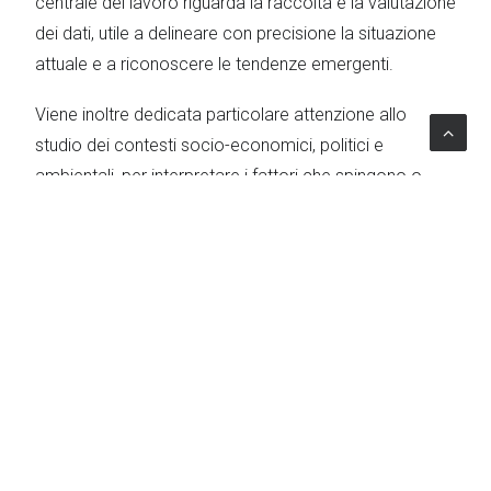
centrale del lavoro riguarda la raccolta e la valutazione
dei dati, utile a delineare con precisione la situazione
attuale e a riconoscere le tendenze emergenti.
Viene inoltre dedicata particolare attenzione allo
studio dei contesti socio-economici, politici e
ambientali, per interpretare i fattori che spingono o
attraggono le donne migranti. In questa prospettiva,
l’analisi di genere svolge un ruolo fondamentale,
poiché consente di mettere in luce le esperienze
specifiche delle donne prima, durante e dopo la
migrazione.
Un ulteriore passaggio chiave consiste nella
mappatura degli stakeholder, con l’obiettivo di
valorizzare la diversità degli attori coinvolti, dalle
istituzioni governative alle reti di ricerca, dalle