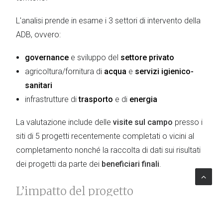
L'analisi prende in esame i 3 settori di intervento della
ADB, ovvero:
governance
e sviluppo del
settore privato
agricoltura/fornitura di
acqua
e
servizi igienico-
sanitari
infrastrutture di
trasporto
e di
energia
La valutazione include delle
visite sul campo
presso i
siti di 5 progetti recentemente completati o vicini al
completamento nonché la raccolta di dati sui risultati
dei progetti da parte dei
beneficiari finali
.
L’impatto del progetto
La valutazione permette di offrire una
visione chiara