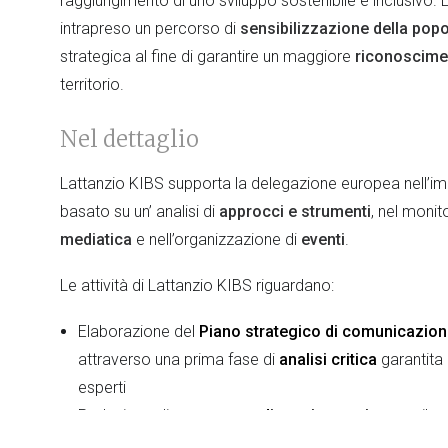
raggiungimento di uno sviluppo sostenibile e inclusivo.
intrapreso un percorso di
sensibilizzazione della pop
strategica al fine di garantire un maggiore
riconoscime
territorio.
Nel dettaglio
Lattanzio KIBS supporta la delegazione europea nell’i
basato su un’ analisi di
approcci e strumenti
, nel moni
mediatica
e nell’organizzazione di
eventi
.
Le attività di Lattanzio KIBS riguardano:
Elaborazione del
Piano strategico di comunicazio
attraverso una prima fase di
analisi critica
garantita 
esperti
Redazione di un
rapporto di monitoraggio
mensile 
per orientare la copertura mediatica dell'UE su stamp