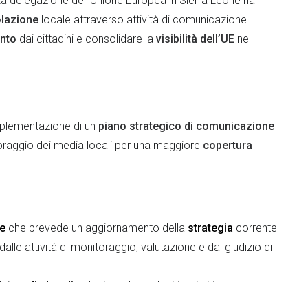
 La delegazione dell’Unione Europea in Sierra Leone ha
olazione
locale attraverso attività di comunicazione
nto
dai cittadini e consolidare la
visibilità dell’UE
nel
mplementazione di un
piano strategico di comunicazione
toraggio dei media locali per una maggiore
copertura
ne
che prevede un aggiornamento della
strategia
corrente
dalle attività di monitoraggio, valutazione e dal giudizio di
dei
media locali
- che include anche i temi di tendenza -
a, radio, TV, social media ecc.