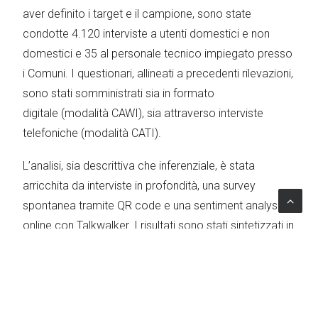
aver definito i target e il campione, sono state
condotte 4.120 interviste a utenti domestici e non
domestici e 35 al personale tecnico impiegato presso
i Comuni. I questionari, allineati a precedenti rilevazioni,
sono stati somministrati sia in formato
digitale (modalità CAWI), sia attraverso interviste
telefoniche (modalità CATI).
L’analisi, sia descrittiva che inferenziale, è stata
arricchita da interviste in profondità, una survey
spontanea tramite QR code e una sentiment analysis
online con Talkwalker. I risultati sono stati sintetizzati in
una SWOT analysis, con 16 rapporti finali e una
presentazione conclusiva rivolta agli stakeholder.
L’impatto del progetto