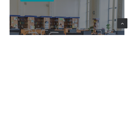
Italia
EACEA
La formazione di giovani volontari per il
corpo europeo di volontariato
umanitario