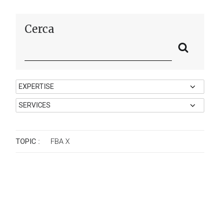
Cerca
TOPIC :
FBA
X
Fondo Banche Assicurazioni - FBA
Rafforzare la leadership di FBA con un
ecosistema modulare di
comunicazione