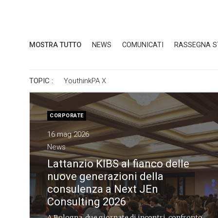
MOSTRA TUTTO
NEWS
COMUNICATI
RASSEGNA 
TOPIC :
YouthinkPA
X
CORPORATE
16 mag 2026
News
Lattanzio KIBS al fianco delle
nuove generazioni della
consulenza a Next JEn
Consulting 2026
A Bologna, due giornate di incontri, confronto