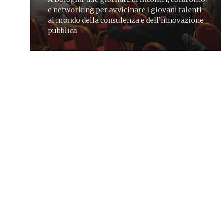
e networking per avvicinare i giovani talenti
al mondo della consulenza e dell’innovazione
pubblica
CORPORATE
01 ott 2025
News
Da Roma a Bari per incontrare i
giovani
Lattanzio KIBS partecipa al Job Day Economia
dell’Università di Bari: colloqui, networking e
tante opportunità di carriera