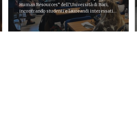
Human Resources” dell’Università di Bari,
incontrando studenti e laureandi interessati
alla consulenza
CORPORATE
27 set 2025
News
Next JEn Consulting 2025,
Lattanzio KIBS è sponsor
dell’evento nazionale sui
giovani e la consulenza
Una giornata in Confindustria a Roma tra
panel, workshop, networking e confronto