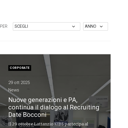
 PER
CORPORATE
29 ott 2025
News
Nuove generazioni e PA,
continua il dialogo al Recruiting
Date Bocconi
Il 29 ottobre Lattanzio KIBS partecipa al