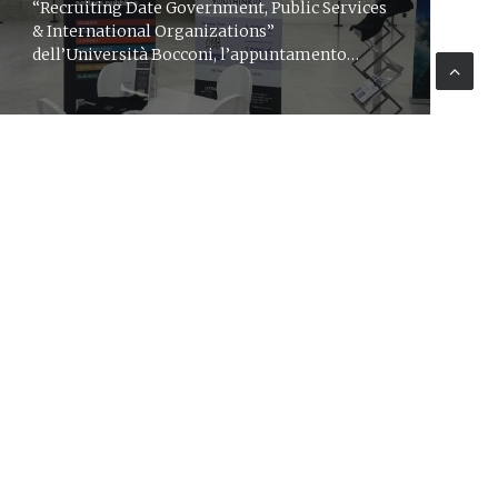
“Recruiting Date Government, Public Services
& International Organizations”
dell’Università Bocconi, l’appuntamento
dedicato alle carriere per il settore pubblico e
nelle organizzazioni internazionali
CORPORATE
27 ott 2023
News
Si accende il canale Instagram
di YouthinkPA
L’iniziativa benefit di Lattanzio KIBS mette i
Giovani al centro dell’innovazione della PA