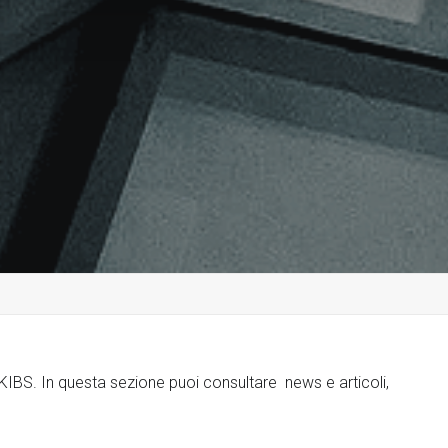
o KIBS. In questa sezione puoi consultare news e articoli,