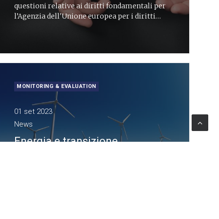
questioni relative ai diritti fondamentali per
l’Agenzia dell'Unione europea per i diritti
fondamentali
MONITORING & EVALUATION
01 set 2023
News
Energia e transizione
energetica, cosa dicono gli
italiani
Lattanzio KIBS rinnova l’attività di
consulenza per la società multiservizi Iren,
con studi di diversa natura in tema di
conoscenza del brand e ascolto dei propri