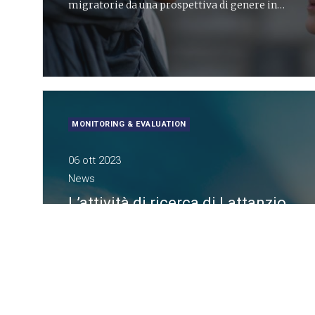
migratorie da una prospettiva di genere in
Europa e Asia Centrale
MONITORING & EVALUATION
06 ott 2023
News
L’attività di ricerca di Lattanzio
KIBS per FRA, Agenzia EU per i
diritti fondamentali
L’incarico riguarda la stesura del Rapporto
2024 per promuovere e tutelare le norme
minime atte a garantire che tutti i cittadini
siano trattati con dignità