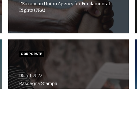
l’European Union Agency for Fundamental
Rights (FRA)
CORPORATE
06 ott 2023
Rassegna Stampa
Silver economy, dal 2010 a oggi
gli over 50 occupati sono
passati dal 26% al 39% della
forza lavoro
Caterina Maconi | La Repubblica