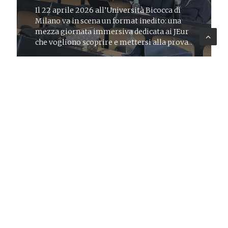
Il 22 aprile 2026 all’Università Bicocca di
Milano va in scena un format inedito: una
mezza giornata immersiva dedicata ai JEur
che vogliono scoprire e mettersi alla prova
nel mondo della consulenza per la PA
MONITORING & EVALUATION
13 feb 2026
News
Più trasparenza, inclusione e qualità delle
decisioni pubbliche in Uzbekistan
A Lattanzio KIBS l’affidamento di UNICEF